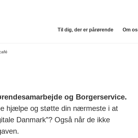
Til dig, der er pårørende
Om os
café
årørendesamarbejde og Borgerservice.
 hjælpe og støtte din nærmeste i at
igitale Danmark”? Også når de ikke
gaven.