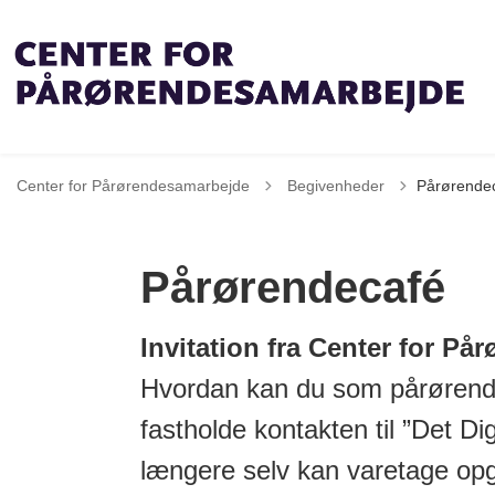
Tilbage til
Center for Pårørendesamarbejde
Begivenheder
Pårørende
Pårørendecafé
Invitation fra Center for P
Hvordan kan du som pårørende
fastholde kontakten til ”Det D
længere selv kan varetage op