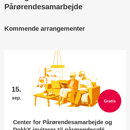
Pårørendesamarbejde
Kommende arrangementer
15.
sep.
Gratis
Center for Pårørendesamarbejde og
DokkX inviterer til pårørendecafé